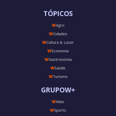
TÓPICOS
W
Agro
W
Cidades
W
Cultura & Lazer
W
Economia
W
Gastronomia
W
Saúde
W
Turismo
GRUPOW+
W
Mais
W
Sports