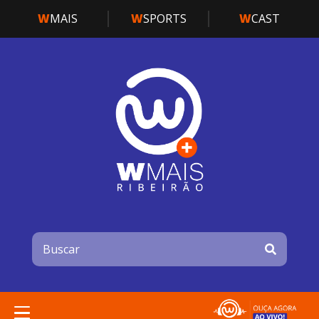
W
MAIS
W
SPORTS
W
CAST