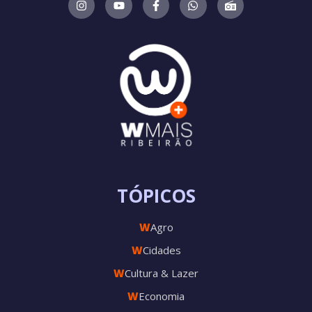
TÓPICOS
W
Agro
W
Cidades
W
Cultura & Lazer
W
Economia