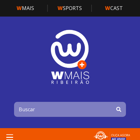
W
MAIS
W
SPORTS
W
CAST