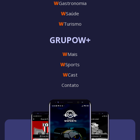
W
Gastronomia
W
Saúde
W
Turismo
GRUPOW+
W
Mais
W
Sports
W
Cast
Contato