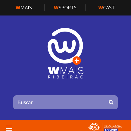
W
MAIS
W
SPORTS
W
CAST