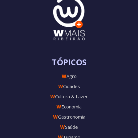
TÓPICOS
W
Agro
W
Cidades
W
Cultura & Lazer
W
Economia
W
Gastronomia
W
Saúde
W
Turismo