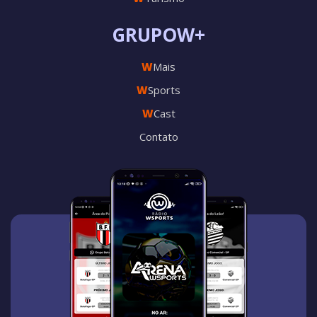
GRUPOW+
W
Mais
W
Sports
W
Cast
Contato