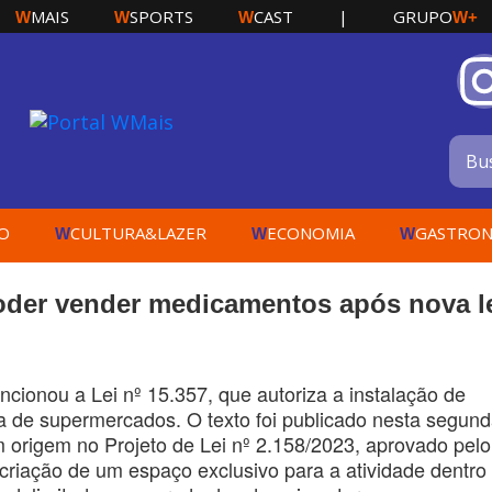
MAIS
SPORTS
CAST
|
GRUPO
W
W
W
W+
O
CULTURA&LAZER
ECONOMIA
GASTRON
W
W
W
der vender medicamentos após nova l
ancionou a Lei nº 15.357, que autoriza a instalação de
a de supermercados. O texto foi publicado nesta segund
tem origem no Projeto de Lei nº 2.158/2023, aprovado pelo
criação de um espaço exclusivo para a atividade dentro