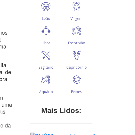
nos
o
ima
lta
al de
ora
em
á uma
Mais Lidos:
ais
te da