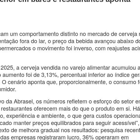
icam um comportamento distinto no mercado de cerveja 
ntação fora do lar, o preço da bebida avançou abaixo d
upermercados o movimento foi inverso, com reajustes ac
025, a cerveja vendida no varejo alimentar acumulou a
 aumento foi de 3,13%, percentual inferior ao índice ger
. O cenário aponta que, proporcionalmente, o consumo f
umidor.
vo da Abrasel, os números refletem o esforço do setor 
e restaurantes oferecem mais do que o produto em si. H
o, experiência e ambiente, o que gera custos operacion
cado manter preços equilibrados para seguir acessível”,
xto de melhora gradual nos resultados: pesquisa recen
das empresas registraram lucro, 36% operaram em