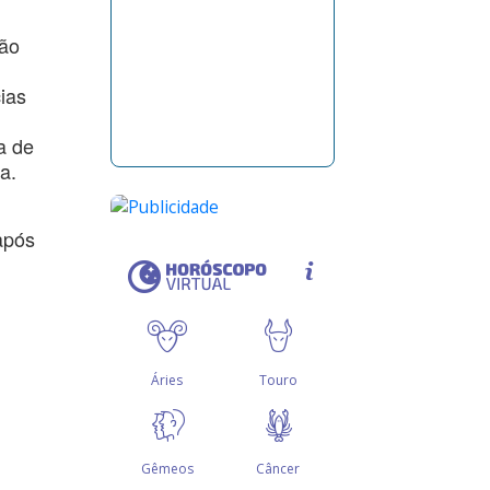
rão
ias
a de
a.
após