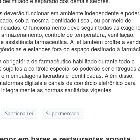
e delimitado e separado dos demais setores.
as deverão funcionar em ambiente independente e pode
cado, sob a mesma identidade fiscal, ou por meio de
nciadas. O funcionamento deve seguir todas as exigênc
de armazenamento, controle de temperatura, ventilação,
de assistência farmacêutica. A lei também proíbe a vend
ndolas e estandes fora do espaço destinado à farmáci
obrigatória de farmacêutico habilitado durante todo o
sujeitos a controle especial só poderão ser entregues 
em embalagens lacradas e identificadas. Além disso,
ataformas digitais e canais de comércio eletrônico para
 integralmente as normas sanitárias vigentes.
Sanciona Lei
Supermercado
menor em bares e restaurantes aponta