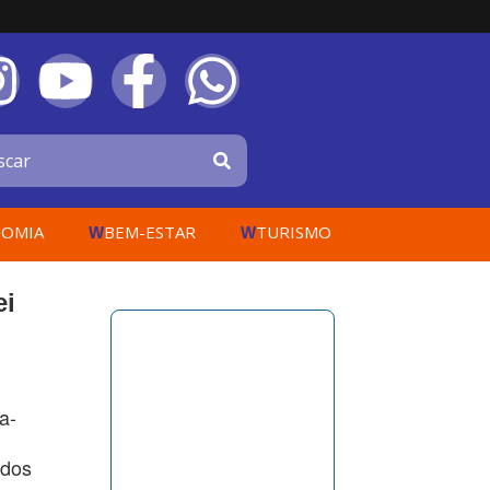
OMIA
BEM-ESTAR
TURISMO
W
W
ei
a-
 dos