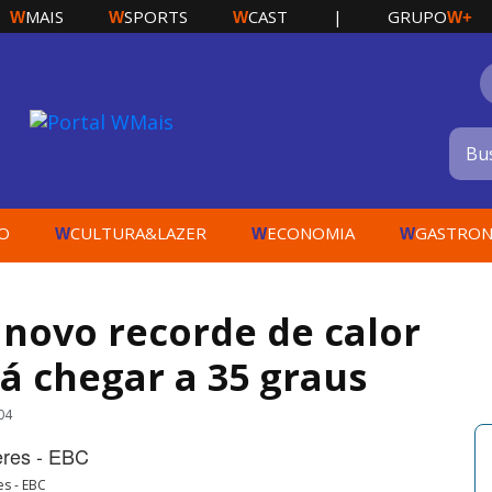
MAIS
SPORTS
CAST
|
GRUPO
W
W
W
W+
O
CULTURA&LAZER
ECONOMIA
GASTRON
W
W
W
 novo recorde de calor
á chegar a 35 graus
04
es - EBC