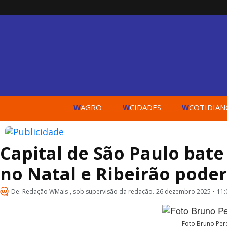
AGRO
CIDADES
COTIDIAN
W
W
W
Capital de São Paulo bate
no Natal e Ribeirão poder
De:
Redação WMais
, sob supervisão da redação.
26 dezembro 2025 •
11:
Foto Bruno Per