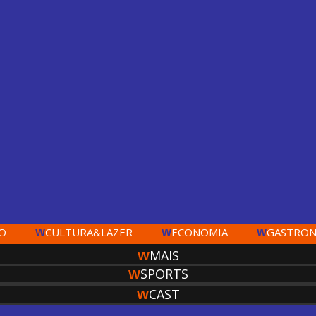
O
CULTURA&LAZER
ECONOMIA
GASTRON
W
W
W
MAIS
W
SPORTS
W
CAST
W