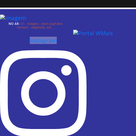
NO AR:
01 - troopers - mein kopf dem
henker! - respektlos, sch...
Instagram