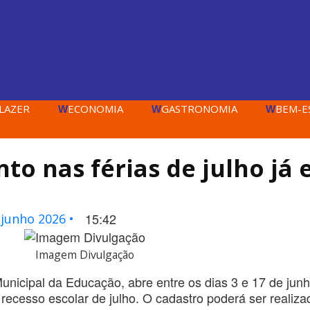
LAZER
ECONOMIA
GASTRONOMIA
BEM-E
W
W
W
to nas férias de julho já 
15:42
 junho 2026 •
Imagem Divulgação
Municipal da Educação, abre entre os dias 3 e 17 de junh
 recesso escolar de julho. O cadastro poderá ser realiz