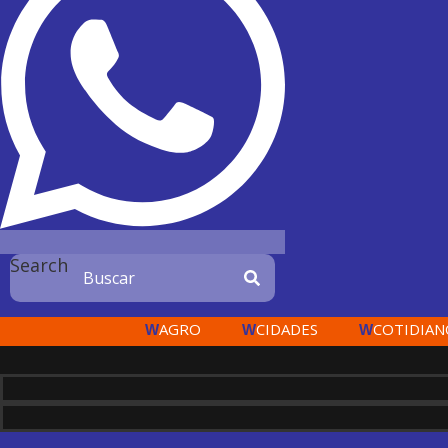
Search
AGRO
CIDADES
COTIDIAN
W
W
W