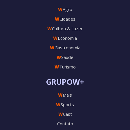
W
Agro
W
Cidades
W
Cultura & Lazer
W
Economia
W
Gastronomia
W
Saúde
W
Turismo
GRUPOW+
W
Mais
W
Sports
W
Cast
Contato