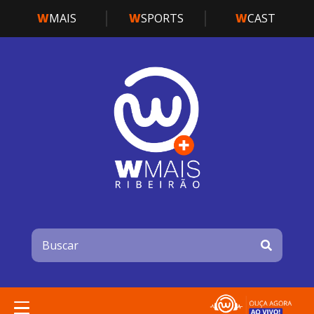
W
MAIS
W
SPORTS
W
CAST