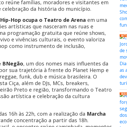
o reúne famílias, moradores e visitantes em
celebração da história do município.
l Hip-Hop ocupa o Teatro de Arena
em uma
es artísticas que nasceram nas ruas e
a programação gratuita que reúne shows,
WT
vivo e vivências culturais, o evento valoriza
p-hop como instrumento de inclusão,
e BNegão
, um dos nomes mais influentes da
por sua trajetória à frente do Planet Hemp e
reggae, funk, dub e música brasileira. O
ta Ciça, além de DJs, MCs, breakers,
beirão Preto e região, transformando o Teatro
WA
ão artística e celebração da cultura
as 16h às 22h, com a realização da
Marcha
rande concentração a partir das 18h.
rasil, o encontro reúne caminhada, momentos