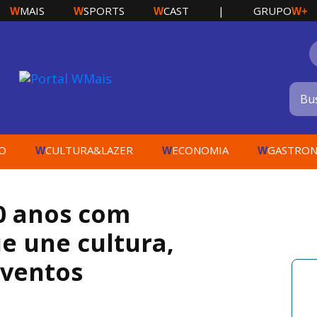
MAIS
SPORTS
CAST
|
GRUPO
W
W
W
W+
O
CULTURA&LAZER
ECONOMIA
GASTRON
W
W
W
70 anos com
e une cultura,
eventos