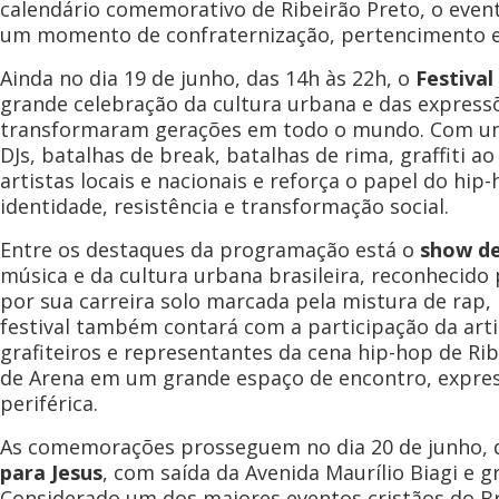
calendário comemorativo de Ribeirão Preto, o event
um momento de confraternização, pertencimento e 
Ainda no dia 19 de junho, das 14h às 22h, o
Festiva
grande celebração da cultura urbana e das expressõ
transformaram gerações em todo o mundo. Com um
DJs, batalhas de break, batalhas de rima, graffiti ao 
artistas locais e nacionais e reforça o papel do hi
identidade, resistência e transformação social.
Entre os destaques da programação está o
show d
música e da cultura urbana brasileira, reconhecido 
por sua carreira solo marcada pela mistura de rap, 
festival também contará com a participação da artis
grafiteiros e representantes da cena hip-hop de Ri
de Arena em um grande espaço de encontro, express
periférica.
As comemorações prosseguem no dia 20 de junho, d
para Jesus
, com saída da Avenida Maurílio Biagi e g
Considerado um dos maiores eventos cristãos do B