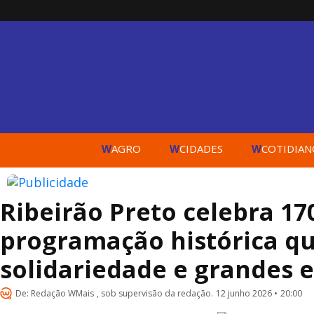
AGRO
CIDADES
COTIDIAN
W
W
W
Ribeirão Preto celebra 1
programação histórica qu
solidariedade e grandes 
De:
Redação WMais
, sob supervisão da redação.
12 junho 2026 •
20:00