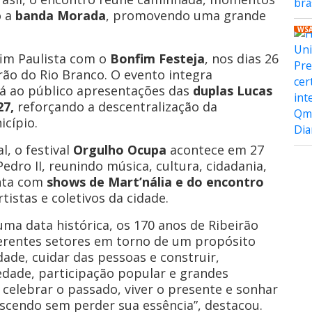
o a
banda Morada
, promovendo uma grande
WS
im Paulista com o
Bonfim Festeja
, nos dias 26
rão do Rio Branco. O evento integra
rá ao público apresentações das
duplas Lucas
27,
reforçando a descentralização da
icípio.
l, o festival
Orgulho Ocupa
acontece em 27
edro II, reunindo música, cultura, cidadania,
onta com
shows de Mart’nália e do encontro
tistas e coletivos da cidade.
 uma data histórica, os 170 anos de Ribeirão
ferentes setores em torno de um propósito
dade, cuidar das pessoas e construir,
riedade, participação popular e grandes
celebrar o passado, viver o presente e sonhar
scendo sem perder sua essência”, destacou.