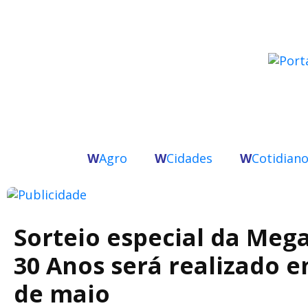
W
Agro
W
Cidades
W
Cotidian
Sorteio especial da Meg
30 Anos será realizado e
de maio