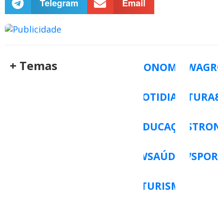
Telegram
Email
+ Temas
ECONOMIA
WAGR
WCOTIDIANO
WCULTURA
WEDUCAÇÃO
WGASTRO
WSAÚDE
WSPOR
WTURISMO