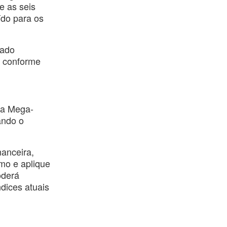
e as seis
ído para os
sado
, conforme
 da Mega-
ando o
nanceira,
mo e aplique
oderá
dices atuais