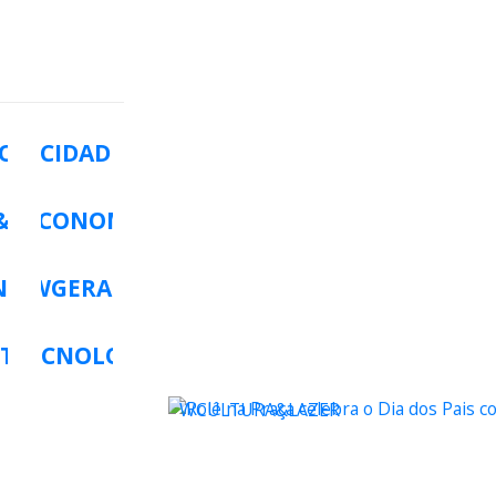
O
WCIDADES
&LAZER
WECONOMIA
NOMIA
WGERAL
TS
WTECNOLOGIA
WCULTURA&LAZER