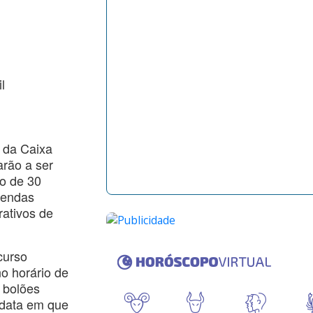
s da Caixa
rão a ser
o de 30
 vendas
ativos de
curso
no horário de
m bolões
 data em que