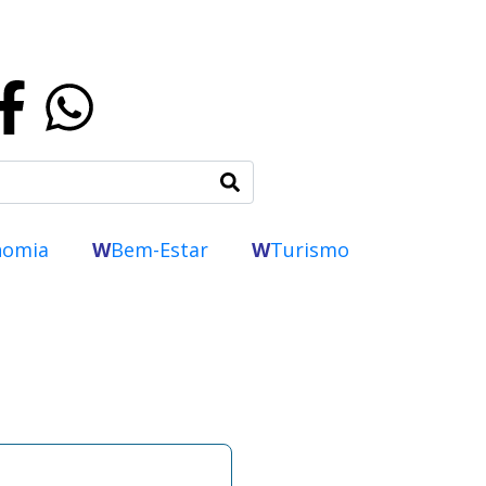
nomia
W
Bem-Estar
W
Turismo