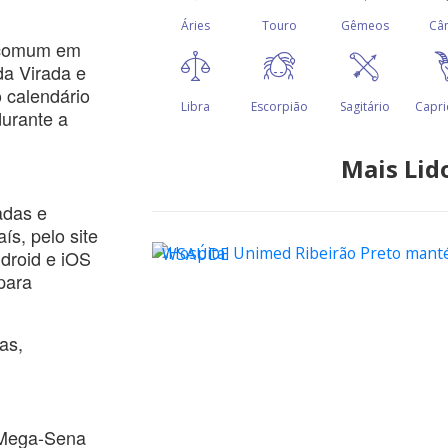
é comum em
a Virada e
o calendário
durante a
Mais Lid
adas e
ís, pelo site
WSAÚDE
ndroid e iOS
para
as,
 Mega-Sena