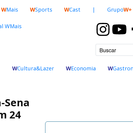
W
Mais
W
Sports
W
Cast
|
Grupo
W+
o
W
Cultura&Lazer
W
Economia
W
Gastro
a-Sena
m 24