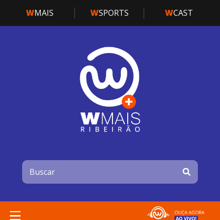
W
MAIS
W
SPORTS
W
CAST