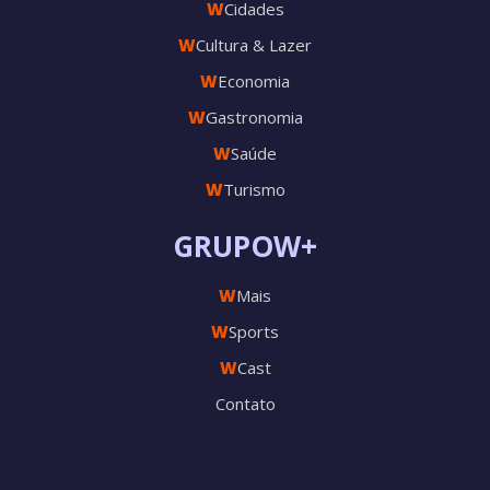
W
Cidades
W
Cultura & Lazer
W
Economia
W
Gastronomia
W
Saúde
W
Turismo
GRUPOW+
W
Mais
W
Sports
W
Cast
Contato