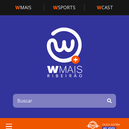
W
MAIS
W
SPORTS
W
CAST