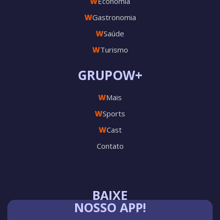
W
Economia
W
Gastronomia
W
Saúde
W
Turismo
GRUPOW+
W
Mais
W
Sports
W
Cast
Contato
BAIXE
NOSSO APP!