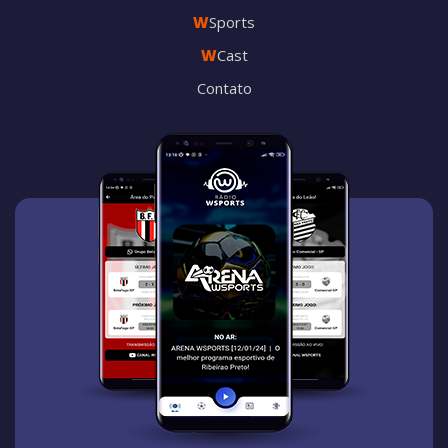
W
Sports
W
Cast
Contato