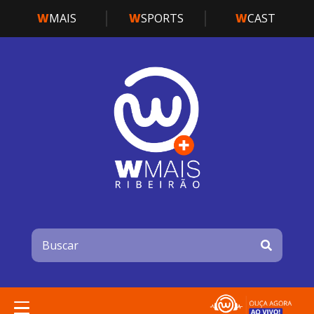
W
MAIS
W
SPORTS
W
CAST