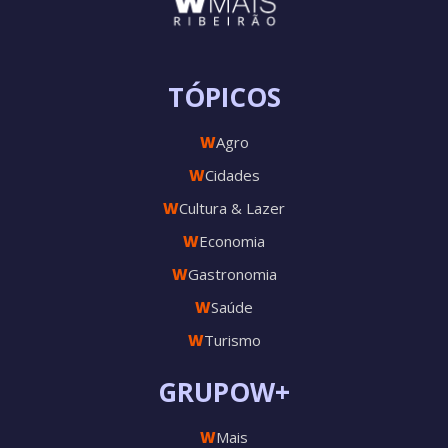
TÓPICOS
W
Agro
W
Cidades
W
Cultura & Lazer
W
Economia
W
Gastronomia
W
Saúde
W
Turismo
GRUPOW+
W
Mais