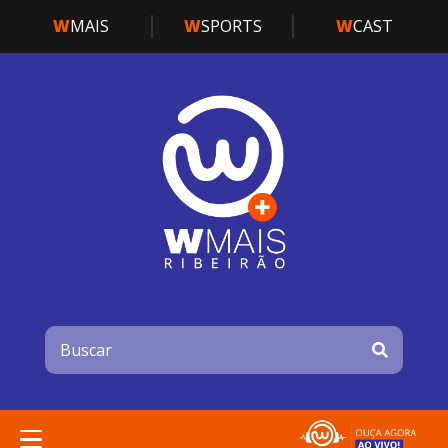
W
MAIS
W
SPORTS
W
CAST