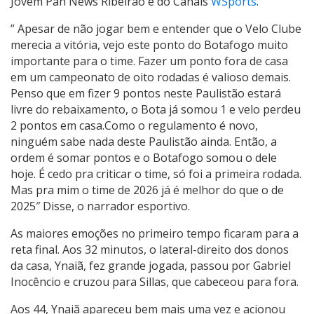
Jovem Pan News Ribeirão e do Canais
WSports
.
” Apesar de não jogar bem e entender que o Velo Clube
merecia a vitória, vejo este ponto do Botafogo muito
importante para o time. Fazer um ponto fora de casa
em um campeonato de oito rodadas é valioso demais.
Penso que em fizer 9 pontos neste Paulistão estará
livre do rebaixamento, o Bota já somou 1 e velo perdeu
2 pontos em casa.Como o regulamento é novo,
ninguém sabe nada deste Paulistão ainda. Então, a
ordem é somar pontos e o Botafogo somou o dele
hoje. É cedo pra criticar o time, só foi a primeira rodada.
Mas pra mim o time de 2026 já é melhor do que o de
2025″ Disse, o narrador esportivo.
As maiores emoções no primeiro tempo ficaram para a
reta final. Aos 32 minutos, o lateral-direito dos donos
da casa, Ynaiã, fez grande jogada, passou por Gabriel
Inocêncio e cruzou para Sillas, que cabeceou para fora.
Aos 44, Ynaiã apareceu bem mais uma vez e acionou