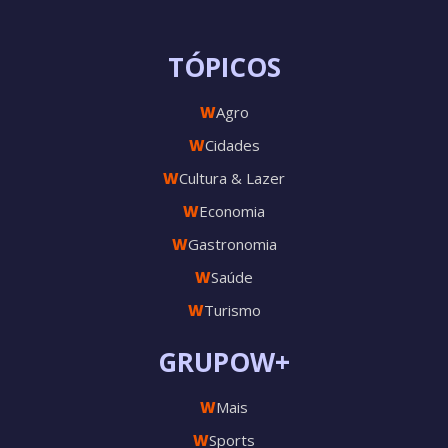
TÓPICOS
W
Agro
W
Cidades
W
Cultura & Lazer
W
Economia
W
Gastronomia
W
Saúde
W
Turismo
GRUPOW+
W
Mais
W
Sports