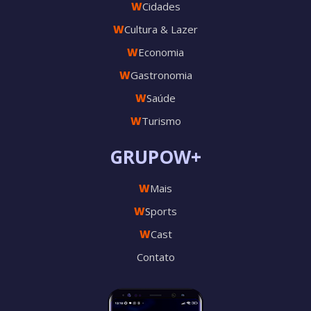
W
Cidades
W
Cultura & Lazer
W
Economia
W
Gastronomia
W
Saúde
W
Turismo
GRUPOW+
W
Mais
W
Sports
W
Cast
Contato