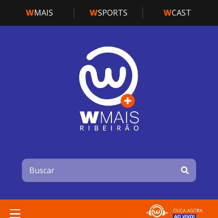
W
MAIS
W
SPORTS
W
CAST