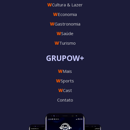
W
Cultura & Lazer
W
Economia
W
Gastronomia
W
Saúde
W
Turismo
GRUPOW+
W
Mais
W
Sports
W
Cast
Contato