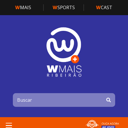
W
MAIS
W
SPORTS
W
CAST