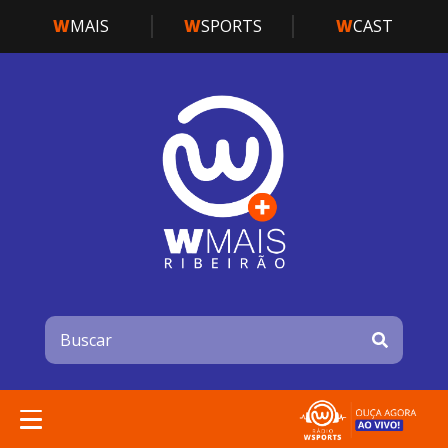
W
MAIS
W
SPORTS
W
CAST