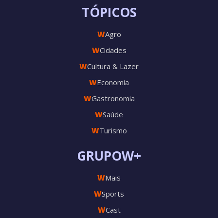
TÓPICOS
W
Agro
W
Cidades
W
Cultura & Lazer
W
Economia
W
Gastronomia
W
Saúde
W
Turismo
GRUPOW+
W
Mais
W
Sports
W
Cast