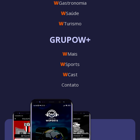
W
Gastronomia
W
Saúde
W
Turismo
GRUPOW+
W
Mais
W
Sports
W
Cast
Contato