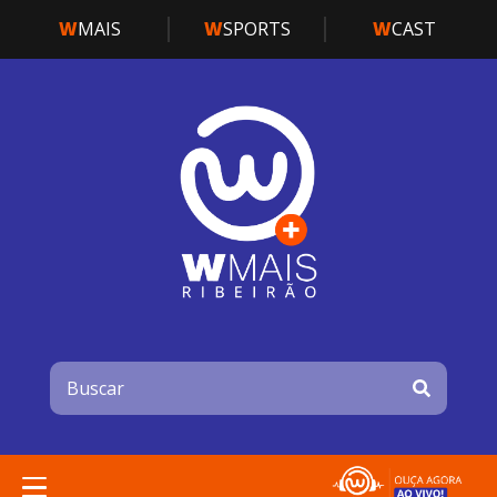
W
MAIS
W
SPORTS
W
CAST