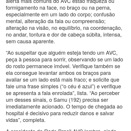
alerta mais comuns do AVC estão fraqueza ou
formigamento na face, no braço ou na perna,
especialmente em um lado do corpo; confusão
mental, alteração da fala ou compreensão;
alteração na visão, no equilíbrio, na coordenação,
no andar, tontura e dor de cabeça súbita, intensa,
sem causa aparente.
“Ao suspeitar que alguém esteja tendo um AVC,
peça à pessoa para sorrir, observando se um lado
do rosto permanece imóvel. Verifique também se
ela consegue levantar ambos os braços para
avaliar se um lado está mais fraco; e solicite que
fale uma frase simples (“o céu é azul”) e verifique
se apresenta a fala enrolada”, lista. “Ao perceber
um desses sinais, o Samu (192) precisa ser
imediatamente acionado. O tempo de chegada ao
hospital é decisivo para reduzir danos e salvar
vidas”, completa.
A presidente da Rede Brasil AVC lembra, ainda,