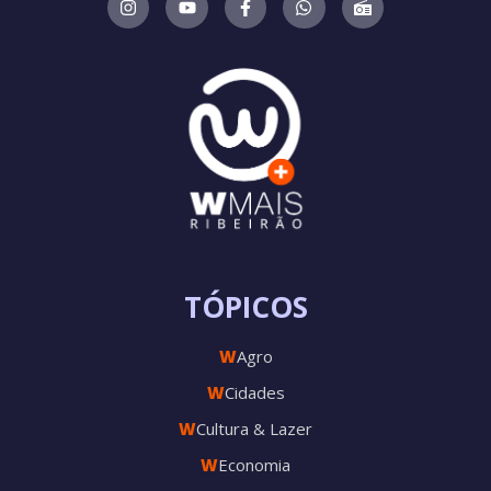
TÓPICOS
W
Agro
W
Cidades
W
Cultura & Lazer
W
Economia