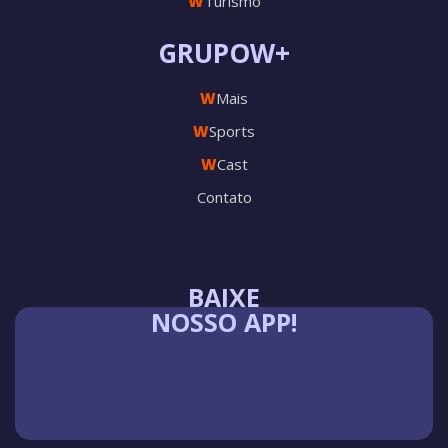
W
Turismo
GRUPOW+
W
Mais
W
Sports
W
Cast
Contato
BAIXE
NOSSO APP!