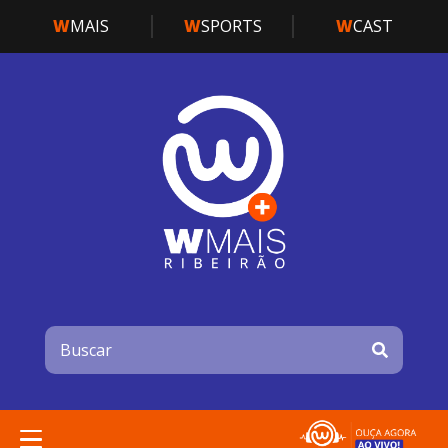
W
MAIS
W
SPORTS
W
CAST