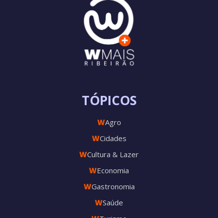
TÓPICOS
W
Agro
W
Cidades
W
Cultura & Lazer
W
Economia
W
Gastronomia
W
Saúde