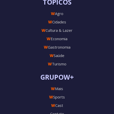
TÓPICOS
W
Agro
W
Cidades
W
Cultura & Lazer
W
Economia
W
Gastronomia
W
Saúde
W
Turismo
GRUPOW+
W
Mais
W
Sports
W
Cast
Contato