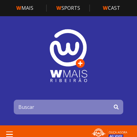
W
MAIS
W
SPORTS
W
CAST