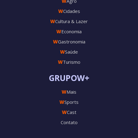
W
Agro
W
Cidades
W
Cultura & Lazer
W
Economia
W
Gastronomia
W
Saúde
W
Turismo
GRUPOW+
W
Mais
W
Sports
W
Cast
Contato