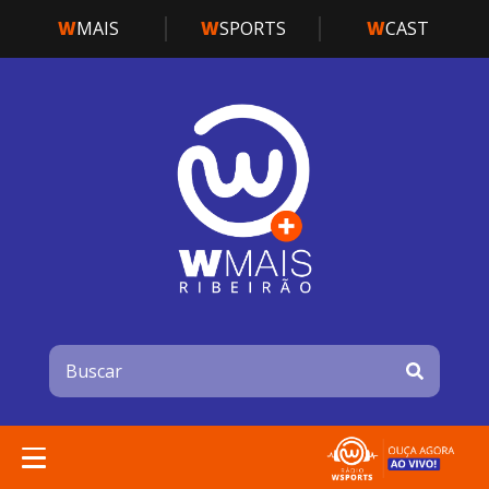
W
MAIS
W
SPORTS
W
CAST