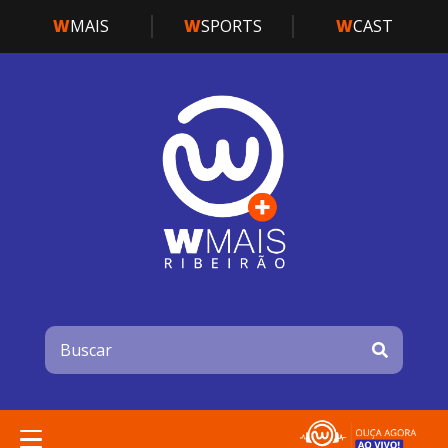
W
MAIS
W
SPORTS
W
CAST