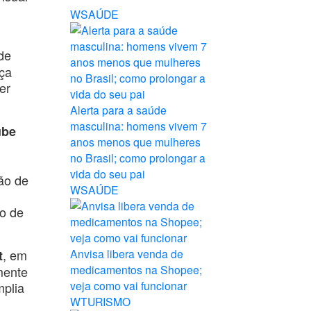
WSAÚDE
de
rça
er
Alerta para a saúde
masculina: homens vivem 7
ube
anos menos que mulheres
no Brasil; como prolongar a
vida do seu pai
ão de
WSAÚDE
to de
Anvisa libera venda de
, em
t
medicamentos na Shopee;
mente
veja como vai funcionar
mplia
WTURISMO