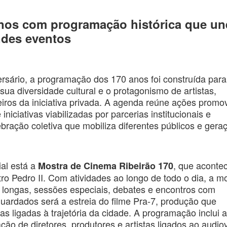
anos com programação histórica que un
andes eventos
sário, a programação dos 170 anos foi construída para
 sua diversidade cultural e o protagonismo de artistas,
ceiros da iniciativa privada. A agenda reúne ações promo
niciativas viabilizadas por parcerias institucionais e
ração coletiva que mobiliza diferentes públicos e gera
al está a
, que aconte
Mostra de Cinema Ribeirão 170
ro Pedro II. Com atividades ao longo de todo o dia, a m
 longas, sessões especiais, debates e encontros com
ardados será a estreia do filme Pra-7, produção que
s ligadas à trajetória da cidade. A programação inclui 
ção de diretores, produtores e artistas ligados ao audio