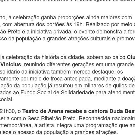
nho, a celebração ganha proporções ainda maiores com
, com abertura dos portões às 19h. Realizado por meio 
ão Preto e a iniciativa privada, o evento demonstra a fo
sso da população a grandes atrações culturais e promov
a celebração da história da cidade, sobem ao palco
Cl
, reunindo diferentes gerações em uma grande
Vinícius
olidário da iniciativa também merece destaque, os
ivamente por meio de troca antecipada, mediante a doaç
zação da população já resultou em milhares de quilos de
nados ao Fundo Social de Solidariedade para atendimen
ocial.
 21h30, o
Teatro de Arena recebe a cantora Duda Bea
ceria com o Sesc Ribeirão Preto. Reconhecida nacional
 contemporânea, a artista integra uma programação que a
rtalece o acesso da população a grandes atrações.