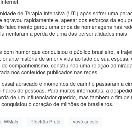
internet.
idade de Terapia Intensiva (UTI) após sofrer uma para
se agravou rapidamente e, apesar dos esforços da equip
o do falecimento gerou uma onda de homenagens nas red
s lamentaram a perda de uma das personalidades mais
e bom humor que conquistou o público brasileiro, a traje
onante história de amor vivida ao lado de sua esposa.
s de companheirismo, construindo uma relação admirad
atada nos conteúdos publicados nas redes.
 casal abraçado e momentos de carinho passaram a cir
lhares de pessoas. Para muitos internautas, a despedi
rda de um influenciador querido, mas também o fim de
 conquistou o coração de milhões de brasileiros.
al WMais
Ribeirão Preto
Vovô anésio