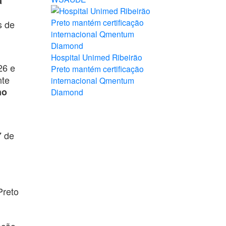
a
s de
Hospital Unimed Ribeirão
26 e
Preto mantém certificação
nte
internacional Qmentum
no
Diamond
7 de
Preto