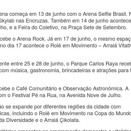
ena começa em 13 de junho com o Arena Selfie Brasil. 
al Skylab nas Encruzas. Também em 14 de junho acontec
ho, e a Feira do Coletivo, na Praça Sete de Setembro.
recebe o Arena Rock. Já em 17 de junho, o mesmo espa
no dia 17 acontece o Rolê em Movimento – Arraiá Vitati
ente entre 25 e 28 de junho, o Parque Carlos Raya rece
 com música, gastronomia, brincadeiras e atrações para 
recebe o Café Comunitário e Observação Astronômica. A
m o Festival Pé na Rua, na Avenida Nove de Julho.
ão se expande por diferentes regiões da cidade com
ísticas, incluindo o Rolê em Movimento na Copa do Mundo
a Diversidade e o Arraiá Çikolata.