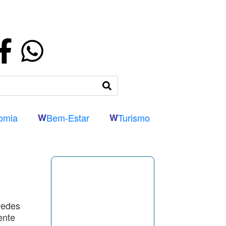
omia
W
Bem-Estar
W
Turismo
redes
ente