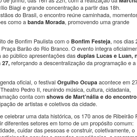
de junho, das 16h às 22h, com a realização da
March
lio Biagi e grande concentração a partir das 18h.
stãos do Brasil, o encontro reúne caminhada, momento
ções como a
, promovendo uma grande
banda Morada
ito de Bonfim Paulista com o
, nos dias 
Bonfim Festeja
a Praça Barão do Rio Branco. O evento integra oficialme
 ao público apresentações das
duplas Lucas e Luan, 
reforçando a descentralização da programação e a
 27,
enda oficial, o festival
acontece em 2
Orgulho Ocupa
heatro Pedro II, reunindo música, cultura, cidadania,
gramação conta com
shows de Mart’nália e do encontro
ipação de artistas e coletivos da cidade.
ue celebrar uma data histórica, os 170 anos de Ribeirão 
ir diferentes setores em torno de um propósito comum:
ntidade, cuidar das pessoas e construir, coletivamente, o