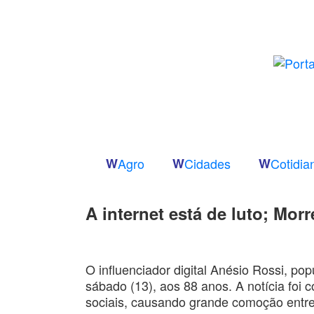
W
Agro
W
Cidades
W
Cotidia
A internet está de luto; Mor
O influenciador digital Anésio Rossi, p
sábado (13), aos 88 anos. A notícia foi 
sociais, causando grande comoção entr