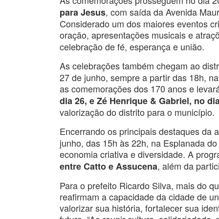
As comemorações prosseguem no dia 20 
, com saída da Avenida Maurí
para Jesus
Considerado um dos maiores eventos cri
oração, apresentações musicais e atra
celebração de fé, esperança e união.
As celebrações também chegam ao distr
27 de junho, sempre a partir das 18h, n
as comemorações dos 170 anos e levará
dia 26, e Zé Henrique & Gabriel, no dia
valorização do distrito para o município.
Encerrando os principais destaques da ag
junho, das 15h às 22h, na Esplanada do T
economia criativa e diversidade. A pro
, além da partic
entre Catto e Assucena
Para o prefeito Ricardo Silva, mais do q
reafirmam a capacidade da cidade de un
valorizar sua história, fortalecer sua ide