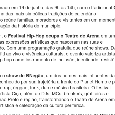
ebrado em 19 de junho, das 9h às 14h, com o tradicional
ma das mais simbólicas tradições do calendário
to reúne famílias, moradores e visitantes em um momen
ação da história do município.
h, o
em um
Festival Hip-Hop ocupa o Teatro de Arena
as expressões artísticas que nasceram nas ruas e
do. Com uma programação gratuita que reúne shows, D
iti ao vivo e vivências culturais, o evento valoriza artist
hip-hop como instrumento de inclusão, identidade, resistê
á o
, um dos nomes mais influentes da
show de BNegão
econhecido por sua trajetória à frente do Planet Hemp e p
 rap, reggae, funk, dub e música brasileira. O festival
ista Ciça, além de DJs, MCs, breakers, grafiteiros e
irão Preto e região, transformando o Teatro de Arena e
ística e celebração da cultura periférica.