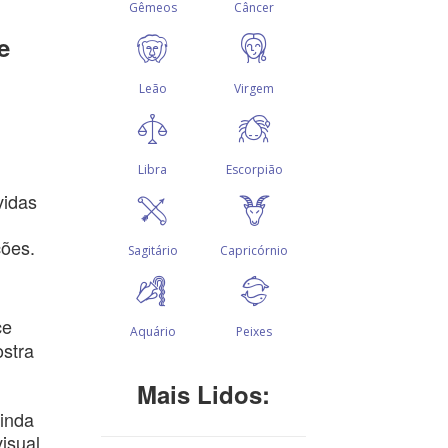
e
vidas
ções.
ce
ostra
Mais Lidos:
ainda
visual