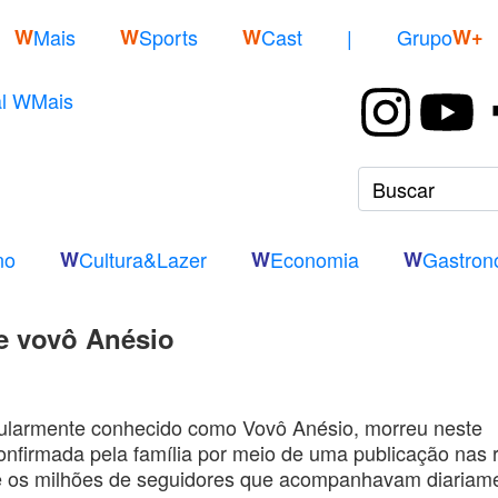
W
Mais
W
Sports
W
Cast
|
Grupo
W+
no
W
Cultura&Lazer
W
Economia
W
Gastron
re vovô Anésio
opularmente conhecido como Vovô Anésio, morreu neste
confirmada pela família por meio de uma publicação nas 
e os milhões de seguidores que acompanhavam diariam