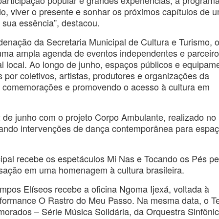
e, participação popular e grandes experiências, a program
o, viver o presente e sonhar os próximos capítulos de 
sua essência”, destacou.
denação da Secretaria Municipal de Cultura e Turismo, 
uma ampla agenda de eventos independentes e parceiro
al local. Ao longo de junho, espaços públicos e equipam
 por coletivos, artistas, produtores e organizações da
das comemorações e promovendo o acesso à cultura em
 de junho com o projeto Corpo Ambulante, realizado no
evando intervenções de dança contemporânea para espa
cipal recebe os espetáculos Mi Nas e Tocando os Pés pe
sação em uma homenagem à cultura brasileira.
ampos Elíseos recebe a oficina Ngoma Ijexá, voltada à
performance O Rastro do Meu Passo. Na mesma data, o T
orados – Série Música Solidária, da Orquestra Sinfôni