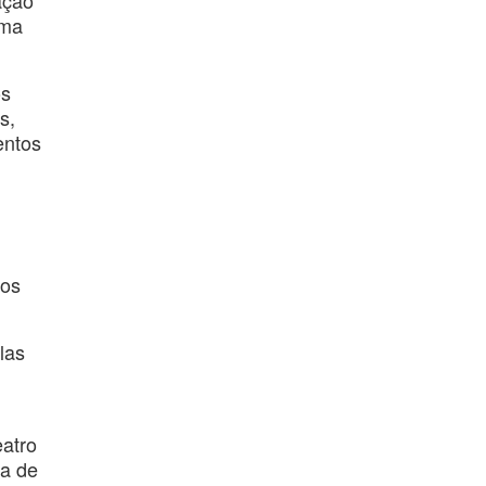
ação
uma
os
s,
entos
ços
las
eatro
ca de