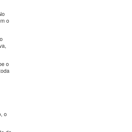
No
em o
ço
va,
be o
toda
, o