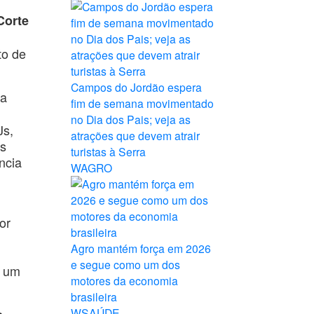
Corte
to de
Campos do Jordão espera
a
fim de semana movimentado
no Dia dos Pais; veja as
Js,
atrações que devem atrair
as
turistas à Serra
ncia
WAGRO
or
Agro mantém força em 2026
e segue como um dos
m um
motores da economia
brasileira
WSAÚDE