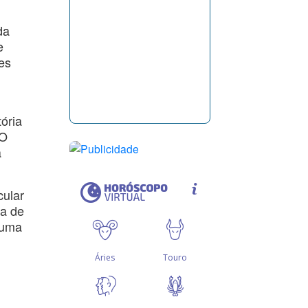
da
e
es
tória
 O
a
cular
da de
 uma