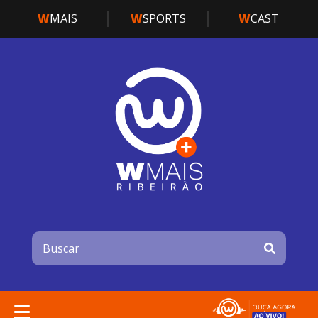
W
MAIS
W
SPORTS
W
CAST