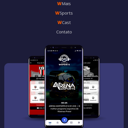
W
Mais
W
Sports
W
Cast
Contato