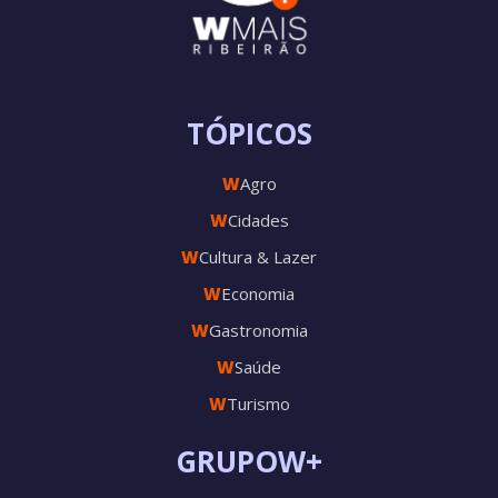
TÓPICOS
W
Agro
W
Cidades
W
Cultura & Lazer
W
Economia
W
Gastronomia
W
Saúde
W
Turismo
GRUPOW+